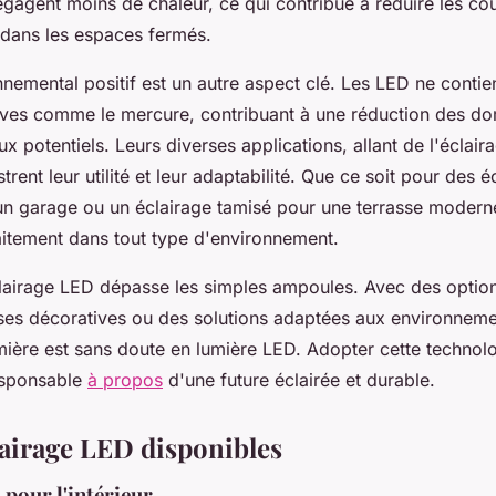
égagent moins de chaleur, ce qui contribue à réduire les co
 dans les espaces fermés.
nemental positif est un autre aspect clé. Les LED ne conti
ives comme le mercure, contribuant à une réduction des 
 potentiels. Leurs diverses applications, allant de l'éclaira
trent leur utilité et leur adaptabilité. Que ce soit pour des é
un garage ou un éclairage tamisé pour une terrasse modern
faitement dans tout type d'environnement.
'éclairage LED dépasse les simples ampoules. Avec des optio
es décoratives ou des solutions adaptées aux environnemen
umière est sans doute en lumière LED. Adopter cette technolog
esponsable
à propos
d'une future éclairée et durable.
lairage LED disponibles
pour l'intérieur