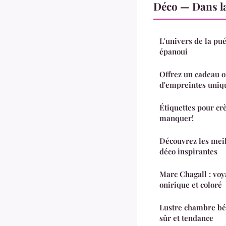
Déco — Dans l
L'univers de la pu
épanoui
Offrez un cadeau o
d'empreintes uniq
Étiquettes pour crè
manquer!
Découvrez les meil
déco inspirantes
Marc Chagall : voy
onirique et coloré
Lustre chambre béb
sûr et tendance