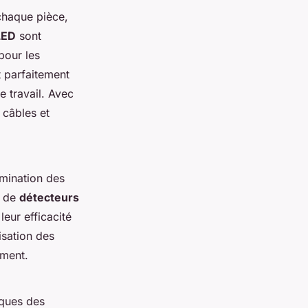
 chaque pièce,
LED
sont
pour les
 parfaitement
e travail. Avec
s câbles et
lumination des
s de
détecteurs
eur efficacité
isation des
ement.
iques des