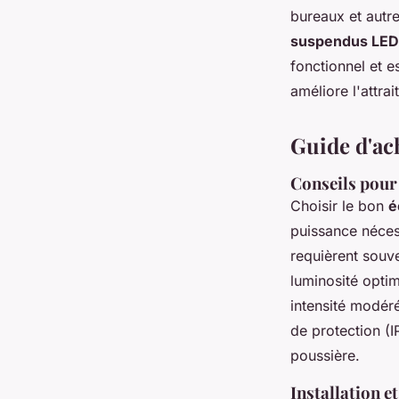
bureaux et autr
suspendus LED
fonctionnel et e
améliore l'attrai
Guide d'ach
Conseils pour 
Choisir le bon
é
puissance néces
requièrent souv
luminosité opti
intensité modér
de protection (I
poussière.
Installation e