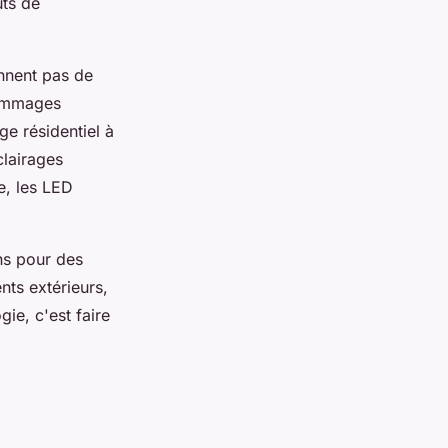
ûts de
ennent pas de
dommages
ge résidentiel à
clairages
e, les LED
ns pour des
ts extérieurs,
ie, c'est faire