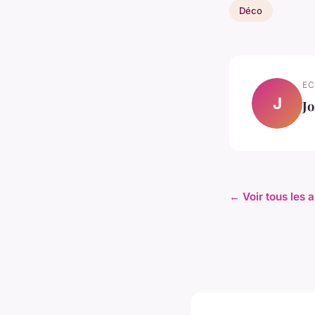
Déco
EC
J
J
← Voir tous les a