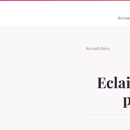
Accuei
Accueil
›
Déco
Ecla
p