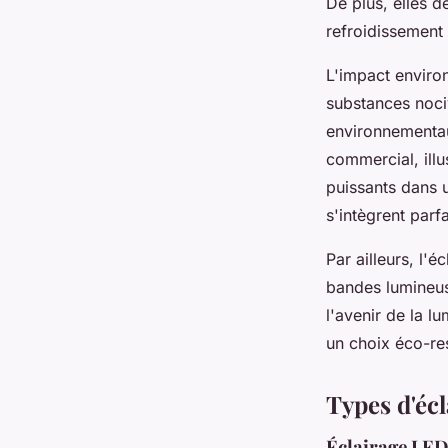
De plus, elles d
refroidissement
L'impact environ
substances noc
environnementaux
commercial, illus
puissants dans 
s'intègrent par
Par ailleurs, l
bandes lumineus
l'avenir de la l
un choix éco-r
Types d'éc
Éclairage LED 