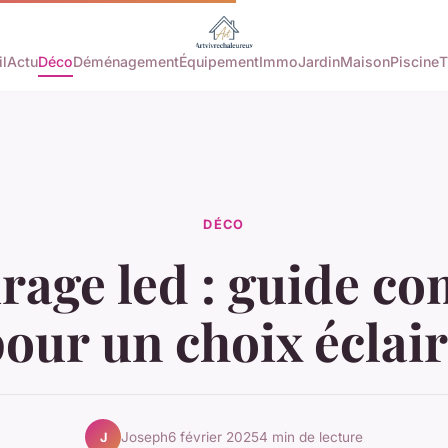
l
Actu
Déco
Déménagement
Équipement
Immo
Jardin
Maison
Piscine
T
DÉCO
irage led : guide co
our un choix éclai
Joseph
6 février 2025
4 min de lecture
J