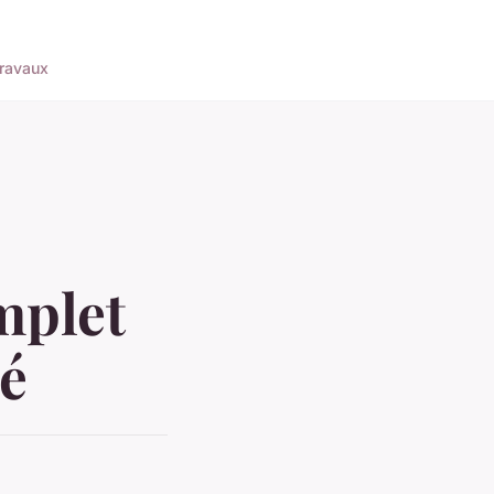
ravaux
mplet
ré