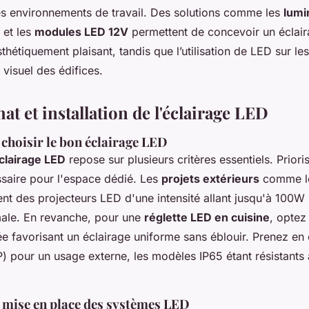
es environnements de travail. Des solutions comme les
lumi
et les
modules LED 12V
permettent de concevoir un éclaira
sthétiquement plaisant, tandis que l’utilisation de LED sur le
t visuel des édifices.
at et installation de l'éclairage LED
choisir le bon éclairage LED
clairage LED
repose sur plusieurs critères essentiels. Priori
saire pour l'espace dédié. Les
projets extérieurs
comme le
ent des projecteurs LED d'une intensité allant jusqu'à 100W
male. En revanche, pour une
réglette LED en cuisine
, optez
ée favorisant un éclairage uniforme sans éblouir. Prenez en
P) pour un usage externe, les modèles IP65 étant résistants à
t mise en place des systèmes LED