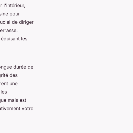
l'intérieur,
sine pour
ucial de diriger
terrasse.
 réduisant les
longue durée de
grité des
rent une
les
que mais est
ativement votre