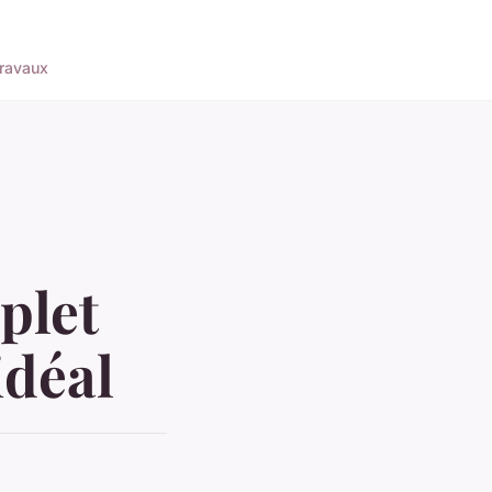
ravaux
plet
idéal