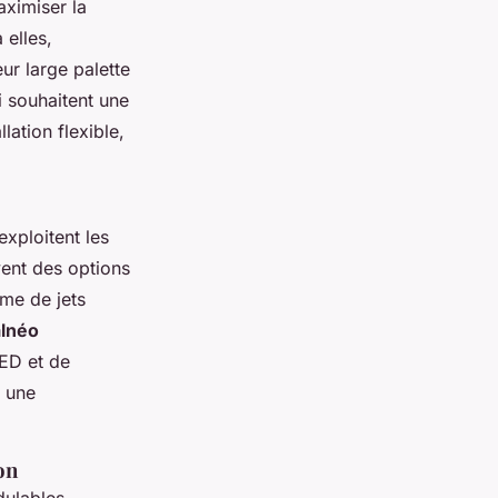
aximiser la
 elles,
ur large palette
ui souhaitent une
lation flexible,
exploitent les
vent des options
me de jets
alnéo
LED et de
r une
on