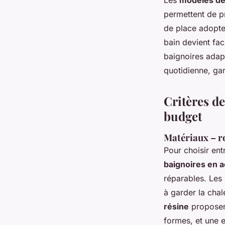
Les
modèles de
permettent de p
de place adopten
bain devient fac
baignoires adap
quotidienne, ga
Critères de
budget
Matériaux – ro
Pour choisir ent
baignoires en a
réparables. Les
à garder la chal
résine
proposent
formes, et une e