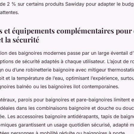
 de 2 % sur certains produits Sawiday pour adapter le budg
attentes.
s et équipements complémentaires pour 
t la sécurité
tion des baignoires modernes passe par un large éventail d’
ptions de sécurité adaptés à chaque utilisateur. L’ajout de r
n ou d’une robinetterie baignoire avec mitigeur thermostati
it et la température de l’eau, optimisant l’expérience, surtou
noires balnéo ou les baignoires ilot contemporaines.
éraux, parois pour baignoires et pare-baignoires limitent e
idéales dans les combinaisons baignoire et douche ou dou
ée. Les accessoires baignoire antidérapants, tapis de baigno
miques garantissent un usage quotidien sécurisé, adapté 
tées personnes à mobilité réduite ou baignoires à porte.