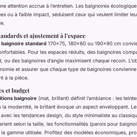
e attention accrue à l’entretien. Les baignoires écologique
es ou à faible impact, séduisent ceux qui veulent limiter le
e.
andards et ajustement à l’espace
 baignoire standard
170x75, 180x80 ou 190x90 cm convie
confortables. Pour les espaces réduits, des baignoires comp
, ou des baignoires d’angle maximisent chaque recoin. L’obj
rgonomie et assurer que chaque type de baignoires convienne
 à la pièce.
es et budget
nitions baignoire
(mat, brillant) définit l’ambiance : les teint
s la modernité, le brillant évoque un aspect enveloppant. Le
 avec les tendances design, du style minimaliste au classiqu
arient selon la taille, les fonctionnalités (parois pour baign
 la gamme utilisée. Profitez des modèles économiques, pr