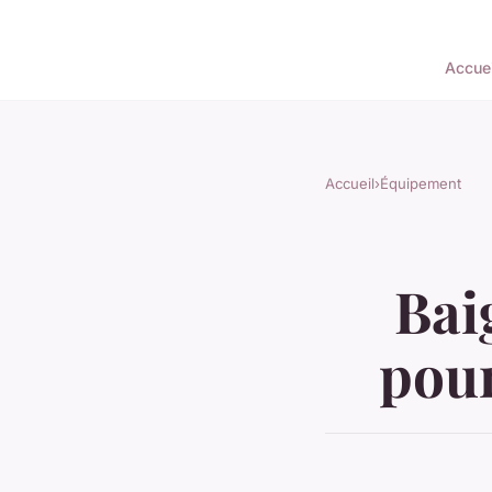
Accuei
Accueil
›
Équipement
Bai
pour