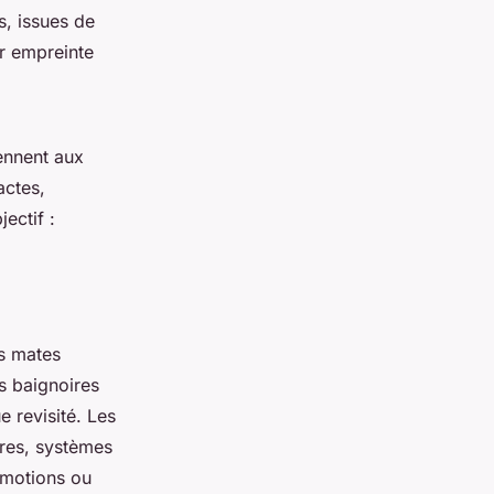
s, issues de
ur empreinte
nnent aux
actes,
ectif :
es mates
s baignoires
e revisité. Les
oires, systèmes
omotions ou