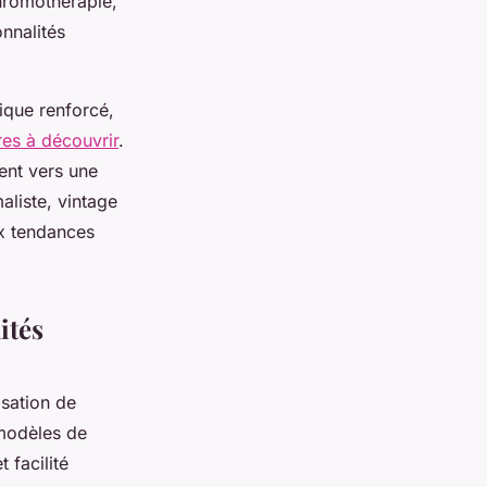
hromothérapie,
nnalités
lique renforcé,
res à découvrir
.
ent vers une
aliste, vintage
ux tendances
ités
sation de
modèles de
 facilité