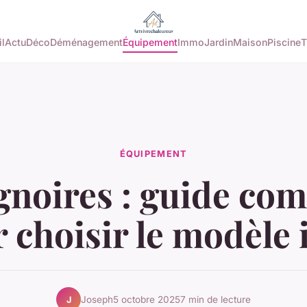
l
Actu
Déco
Déménagement
Équipement
Immo
Jardin
Maison
Piscine
T
ÉQUIPEMENT
gnoires : guide com
 choisir le modèle 
Joseph
5 octobre 2025
7 min de lecture
J