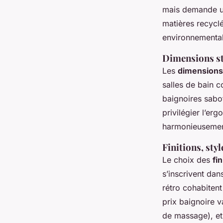
mais demande un
matières recyclé
environnemental
Dimensions st
Les
dimensions
salles de bain 
baignoires sabot
privilégier l’e
harmonieusement
Finitions, styl
Le choix des
fi
s’inscrivent dan
rétro cohabitent
prix baignoire v
de massage), et