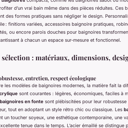
 baignoires
compacts, comme les baignoires sabot ou mod
rofiter d’un vrai bain même dans des pièces réduites. Ces b
t des formes pratiques sans négliger le design. Personnalis
ile : finitions variées, accessoires baignoire pratiques, robi
tés, ou encore parois douches pour baignoires transforment
rantissant à chacun un espace sur-mesure et fonctionnel.
 sélection : matériaux, dimensions, desi
bustesse, entretien, respect écologique
re les modèles de baignoires modernes, la matière fait la di
crylique
sont courantes : légères, économiques, faciles à m
baignoires en fonte
sont plébiscitées pour leur robustesse 
eur, tout en adoptant un style rétro chic ou classique. Les
b
 un toucher soyeux, une esthétique contemporaine, une va
xcellente tenue dans le temps. L’acier émaillé se distingue 