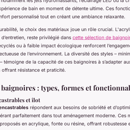
 notamment les jets hydromassants, l’éclairage LED ou la c
expérience de bain en moment de détente ultime. Ces fonctio
nfort personnalisé tout en créant une ambiance relaxante.
rabilité, le choix des matériaux joue un rôle crucial. L'acry
 d’entretien, reste privilégié dans
cette sélection de baignoi
ecyclés ou à faible impact écologique renforcent l’engagem
ctueuse de l’environnement. La diversité des styles – minim
l – témoigne de la capacité de ces baignoires à s’adapter a
 offrant résistance et praticité.
 baignoires : types, formes et fonctionnal
astrables et îlot
encastrables
répondent aux besoins de sobriété et d’optimi
nsérant parfaitement dans tout aménagement moderne. Ces 
proposés en acrylique, fonte ou résine, offrant robustesse et