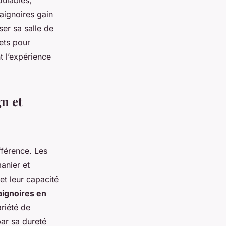
ulables,
aignoires gain
er sa salle de
nets pour
 l’expérience
gn et
fférence. Les
anier et
et leur capacité
aignoires en
riété de
par sa dureté