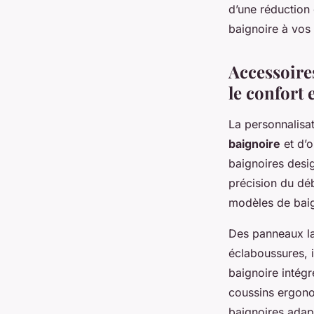
d’une réduction
baignoire à vos 
Accessoire
le confort e
La personnalisa
baignoire
et d’o
baignoires desig
précision du déb
modèles de baig
Des panneaux lat
éclaboussures, 
baignoire intégr
coussins ergono
baignoires adap