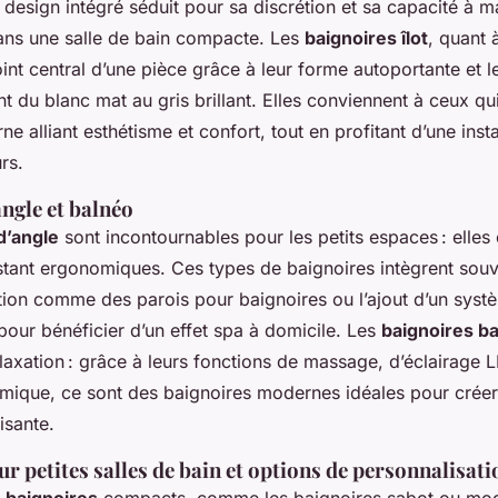
r design intégré séduit pour sa discrétion et sa capacité à m
dans une salle de bain compacte. Les
baignoires îlot
, quant à
int central d’une pièce grâce à leur forme autoportante et le
lant du blanc mat au gris brillant. Elles conviennent à ceux q
e alliant esthétisme et confort, tout en profitant d’une instal
rs.
ngle et balnéo
d’angle
sont incontournables pour les petits espaces : elles 
estant ergonomiques. Ces types de baignoires intègrent sou
tion comme des parois pour baignoires ou l’ajout d’un systè
our bénéficier d’un effet spa à domicile. Les
baignoires b
relaxation : grâce à leurs fonctions de massage, d’éclairage 
mique, ce sont des baignoires modernes idéales pour crée
isante.
r petites salles de bain et options de personnalisati