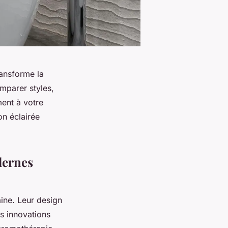
ransforme la
mparer styles,
ment à votre
on éclairée
dernes
ine. Leur design
es innovations