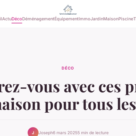
l
Actu
Déco
Déménagement
Équipement
Immo
Jardin
Maison
Piscine
T
DÉCO
rez-vous avec ces p
aison pour tous les
Joseph
6 mars 2025
5 min de lecture
J