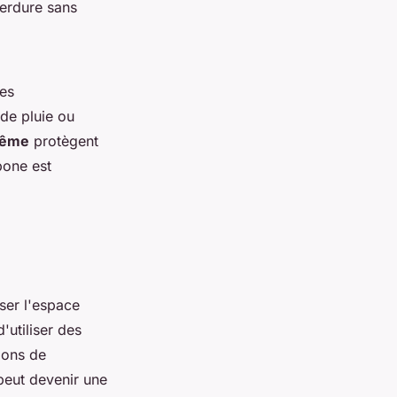
verdure sans
des
de pluie ou
-même
protègent
bone est
ser l'espace
'utiliser des
ions de
peut devenir une