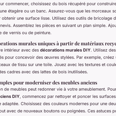
r commencer, choisissez du bois récupéré pour construir
ne étagère ou un banc. Assurez-vous que les morceaux so
obtenir une surface lisse. Utilisez des outils de bricolage d
nevis. Assemblez les pièces en suivant un plan simple. Ajou
 de vernis ou de peinture.
orations murales uniques à partir de matériaux recy
re intérieur avec des
décorations murales DIY
. Utilisez des
és pour concevoir des œuvres stylées. Par exemple, créez 
eaux de tissu sur une toile. Jouez avec les textures et cou
 des cadres avec des lattes de bois inutilisées.
mples pour moderniser des meubles anciens
on de meubles peut redonner vie à votre ameublement. Pou
ciens DIY
, commencez par nettoyer et poncer les surfaces
e adaptée. Choisissez des couleurs modernes pour une de
tout avec de nouveaux boutons ou poignées. Ces astuces 