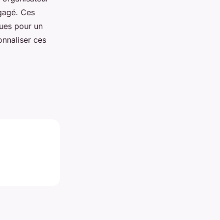
égagé. Ces
ques pour un
onnaliser ces