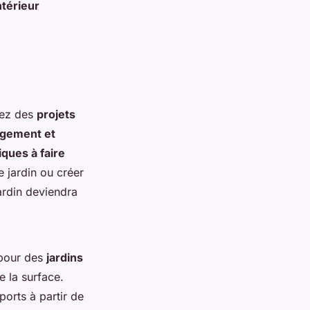
ntérieur
grez des
projets
gement et
iques à faire
 jardin ou créer
ardin deviendra
 pour des
jardins
e la surface.
orts à partir de