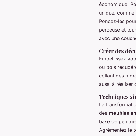
économique. Pou
unique, comme u
Poncez-les pour 
perceuse et tour
avec une couche
Créer des déc
Embellissez vot
ou bois récupér
collant des morc
aussi à réaliser
Techniques si
La transformati
des
meubles an
base de peintur
Agrémentez le 