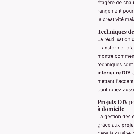
étagère de chau
rangement pour 
la créativité m
Techniques de 
La réutilisation
Transformer d'a
montre comment 
techniques sont
intérieure DIY
q
mettant l'accent
contribuez auss
Projets DIY p
à domicile
La gestion des 
grâce aux
proje
dans la cuisine 