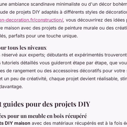
d'une ambiance scandinave minimaliste ou d'un décor bohème
tude de projets DIY adaptés à différents styles de décoration
on-decoration.fr/construction/
, vous découvrirez des idées
re maison avec des projets de peinture murale ou des créati
lés, parfaits pour une touche unique.
ur tous les niveaux
s réservé aux experts; débutants et expérimentés trouveront
 tutoriels détaillés vous guideront étape par étape, que vou
es de rangement ou des accessoires décoratifs pour votre 
et un peu de créativité, chaque projet devient réalisable, sti
davantage.
t guides pour des projets DIY
lées pour un meuble en bois récupéré
ts DIY maison
avec des matériaux récupérés est à la fois é