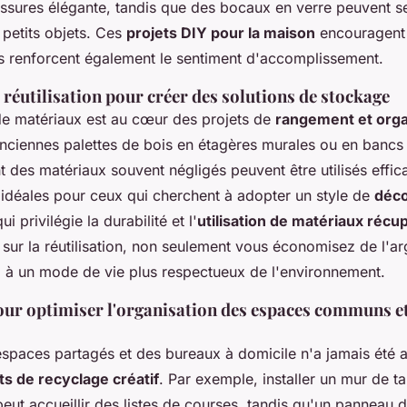
ssures élégante, tandis que des bocaux en verre peuvent se
petits objets. Ces
projets DIY pour la maison
encouragent
ais renforcent également le sentiment d'accomplissement.
réutilisation pour créer des solutions de stockage
 de matériaux est au cœur des projets de
rangement et orga
nciennes palettes de bois en étagères murales ou en banc
des matériaux souvent négligés peuvent être utilisés effi
 idéales pour ceux qui cherchent à adopter un style de
déco
ui privilégie la durabilité et l'
utilisation de matériaux récu
 sur la réutilisation, non seulement vous économisez de l'a
i à un mode de vie plus respectueux de l'environnement.
our optimiser l'organisation des espaces communs e
espaces partagés et des bureaux à domicile n'a jamais été a
ts de recyclage créatif
. Par exemple, installer un mur de t
peut accueillir des listes de courses, tandis qu'un panneau 