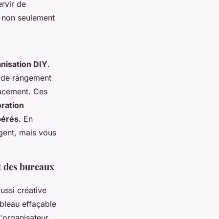
rvir de
 non seulement
nisation DIY
.
s de rangement
cacement. Ces
ration
pérés
. En
rgent, mais vous
t des bureaux
ussi créative
ableau effaçable
d'organisateur