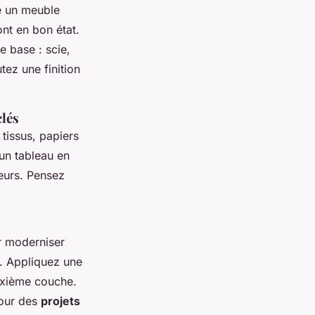
e un meuble
nt en bon état.
e base : scie,
tez une finition
clés
 tissus, papiers
un tableau en
leurs. Pensez
r moderniser
. Appliquez une
uxième couche.
pour des
projets