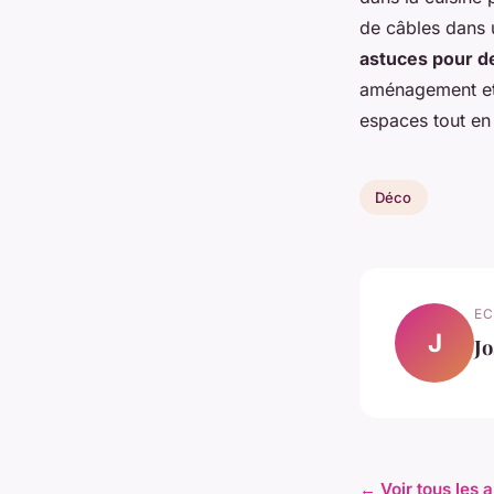
de câbles dans 
astuces pour de
aménagement et 
espaces tout en 
Déco
EC
J
J
← Voir tous les a