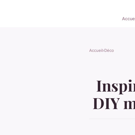
Accuei
Accueil
›
Déco
Inspi
DIY m