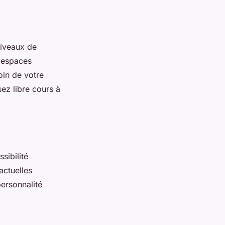
niveaux de
s espaces
oin de votre
ez libre cours à
sibilité
actuelles
personnalité