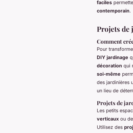
faciles
permette
contemporain
.
Projets de 
Comment créer
Pour transformer
DIY jardinage
qu
décoration
qui 
soi-même
perme
des jardinières
un lieu de détent
Projets de jar
Les petits espac
verticaux
ou des
Utilisez des
pro