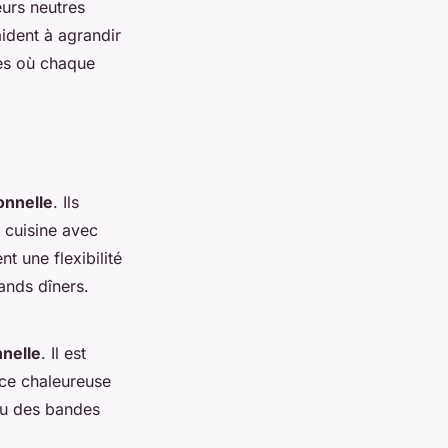
leurs neutres
aident à agrandir
nes où chaque
onnelle
. Ils
 cuisine avec
t une flexibilité
ands dîners.
nnelle
. Il est
nce chaleureuse
 ou des bandes