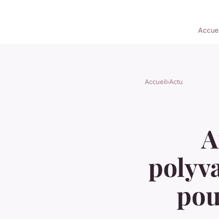
Accuei
Accueil
›
Actu
A
polyva
pou