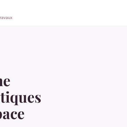
ravaux
ne
atiques
pace