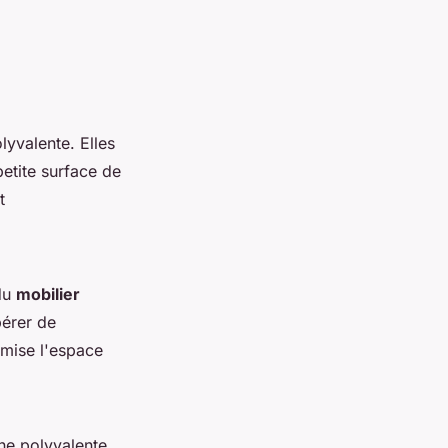
lyvalente. Elles
etite surface de
t
 du
mobilier
bérer de
timise l'espace
ne polyvalente.