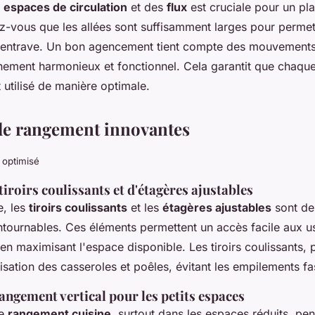
s
espaces de circulation
et des
flux
est cruciale pour un pla
ez-vous que les allées sont suffisamment larges pour permet
s entrave. Un bon agencement tient compte des mouvements 
nement harmonieux et fonctionnel. Cela garantit que chaqu
t utilisé de manière optimale.
de rangement innovantes
 optimisé
 tiroirs coulissants et d'étagères ajustables
e, les
tiroirs coulissants
et les
étagères ajustables
sont de
tournables. Ces éléments permettent un accès facile aux us
 en maximisant l'espace disponible. Les tiroirs coulissants,
anisation des casseroles et poêles, évitant les empilements fa
angement vertical pour les petits espaces
le
rangement cuisine
, surtout dans les espaces réduits, pe