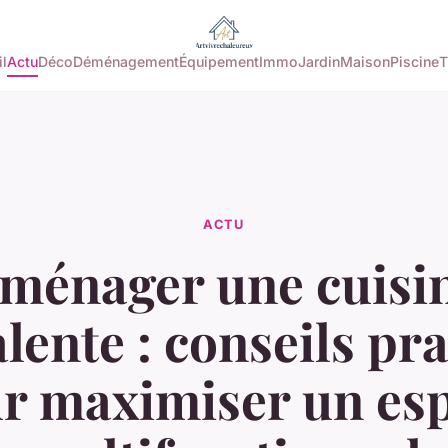
l
Actu
Déco
Déménagement
Équipement
Immo
Jardin
Maison
Piscine
T
ACTU
ménager une cuisi
lente : conseils pr
r maximiser un es