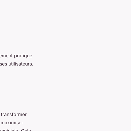
ement pratique
es utilisateurs.
 transformer
e maximiser
nviviale. Cela