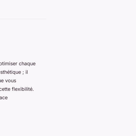
ptimiser chaque
thétique ; il
Que vous
tte flexibilité.
pace