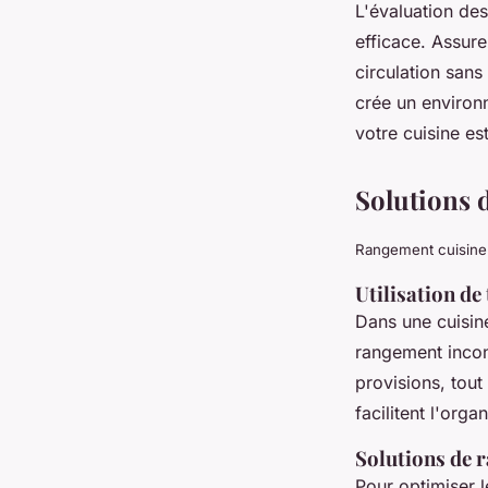
L'évaluation de
efficace. Assur
circulation san
crée un environ
votre cuisine es
Solutions 
Rangement cuisine
Utilisation de
Dans une cuisin
rangement incon
provisions, tout
facilitent l'org
Solutions de r
Pour optimiser 