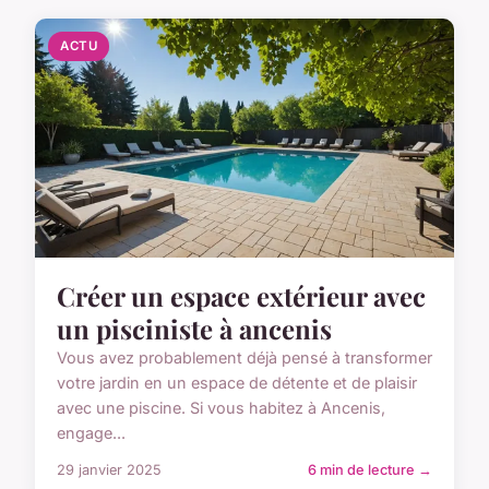
ACTU
Créer un espace extérieur avec
un pisciniste à ancenis
Vous avez probablement déjà pensé à transformer
votre jardin en un espace de détente et de plaisir
avec une piscine. Si vous habitez à Ancenis,
engage...
29 janvier 2025
6 min de lecture →