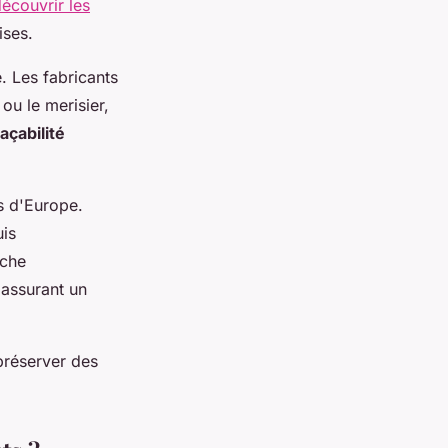
écouvrir les
ises.
. Les fabricants
ou le merisier,
raçabilité
s d'Europe.
uis
rche
 assurant un
 préserver des