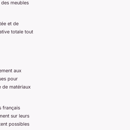
r des meubles
tée et de
tive totale tout
rement aux
çues pour
se de matériaux
s français
ment sur leurs
tent possibles