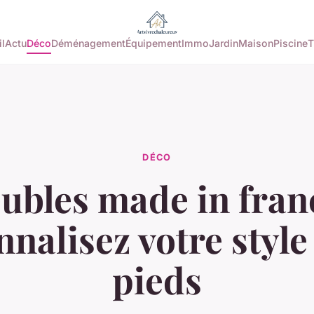
l
Actu
Déco
Déménagement
Équipement
Immo
Jardin
Maison
Piscine
T
DÉCO
ubles made in franc
nalisez votre style
pieds