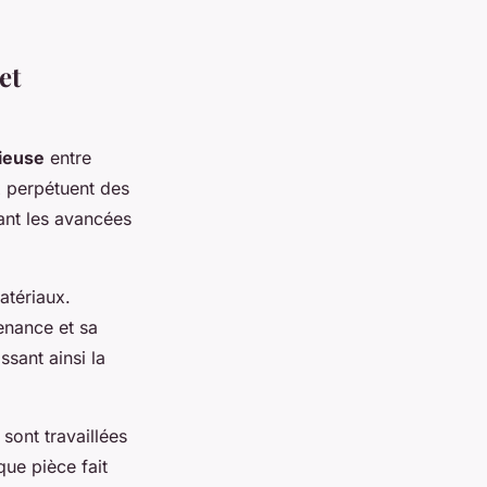
et
ieuse
entre
x perpétuent des
ant les avancées
tériaux.
enance et sa
ssant ainsi la
 sont travaillées
que pièce fait