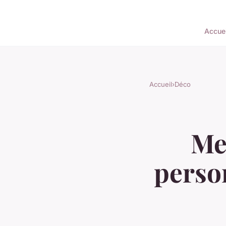
Accuei
Accueil
›
Déco
Me
person