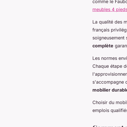
comme le Faubou
meubles 4 pied
La qualité des m
français privilé
soigneusement s
complète
garant
Les normes envi
Chaque étape de
l'approvisionne
s'accompagne d'
mobilier durabl
Choisir du mobil
emplois qualifiés