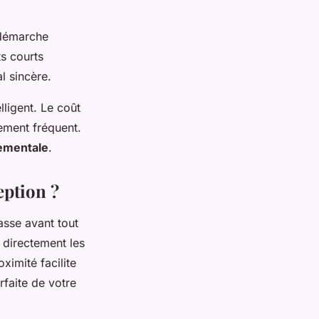
 démarche
ts courts
l sincère.
lligent. Le coût
ement fréquent.
nementale
.
eption ?
asse avant tout
 directement les
ximité facilite
faite de votre