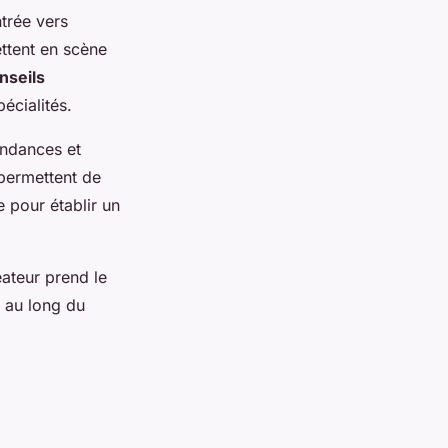
trée vers
ttent en scène
nseils
écialités.
endances et
 permettent de
e pour établir un
éateur prend le
 au long du