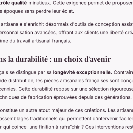
rôle qualité
minutieux. Cette exigence permet de propose
es époques sans perdre leur éclat.
rtisanale s'enrichit désormais d'outils de conception assis
rsonnalisation avancées, offrant aux clients une liberté créa
âme du travail artisanal français.
ns la durabilité : un choix d'avenir
çais se distingue par sa
longévité exceptionnelle
. Contrai
e distribution, les pièces artisanales françaises sont con
cennies. Cette durabilité repose sur une sélection rigoureu
echniques de fabrication éprouvées depuis des générations.
constitue un autre atout majeur de ces créations. Les artisan
 assemblages traditionnels qui permettent d'intervenir facile
r qui coince, une finition à rafraîchir ? Ces interventions res