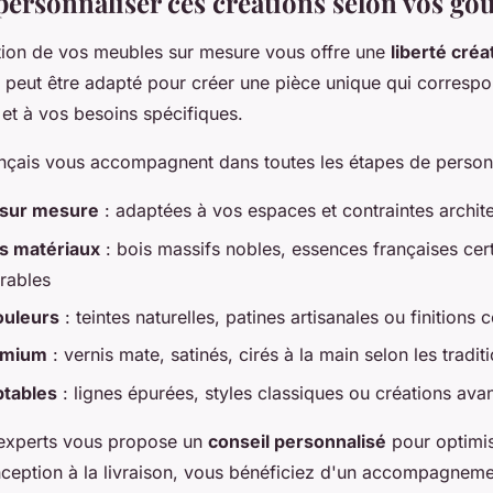
rsonnaliser ces créations selon vos goû
tion de vos meubles sur mesure vous offre une
liberté créa
peut être adapté pour créer une pièce unique qui correspo
r et à vos besoins spécifiques.
ançais vous accompagnent dans toutes les étapes de personn
 sur mesure
: adaptées à vos espaces et contraintes archit
es matériaux
: bois massifs nobles, essences françaises cert
rables
ouleurs
: teintes naturelles, patines artisanales ou finition
remium
: vernis mate, satinés, cirés à la main selon les tradit
tables
: lignes épurées, styles classiques ou créations ava
'experts vous propose un
conseil personnalisé
pour optimi
nception à la livraison, vous bénéficiez d'un accompagnem