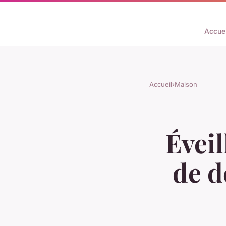
Accuei
Accueil
›
Maison
Éveil
de d