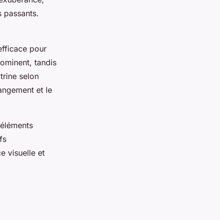
s passants.
efficace pour
 dominent, tandis
trine selon
angement et le
 éléments
fs
e visuelle et