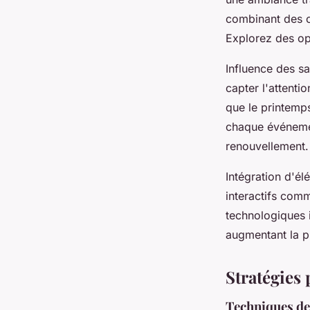
combinant des c
Explorez des opt
Influence des sa
capter l'attentio
que le printemps
chaque événemen
renouvellement.
Intégration d'él
interactifs comm
technologiques in
augmentant la pr
Stratégies 
Techniques de