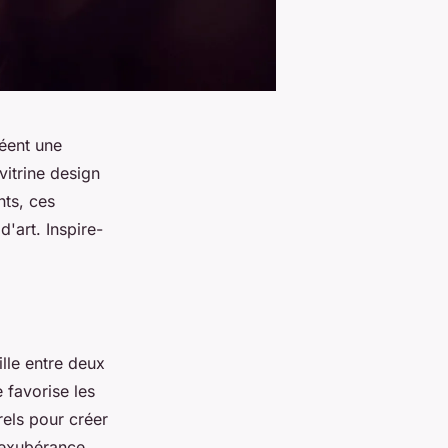
réent une
vitrine design
nts, ces
'art. Inspire-
ille entre deux
 favorise les
rels pour créer
'exubérance,