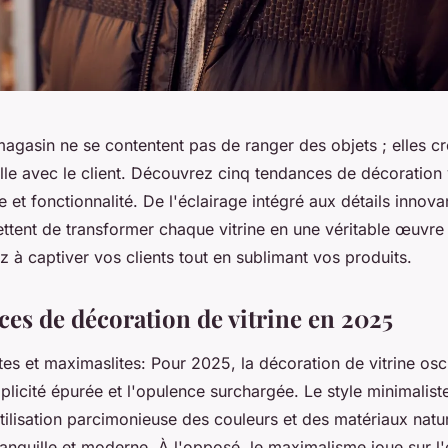
magasin ne se contentent pas de ranger des objets ; elles c
le avec le client. Découvrez cinq tendances de décoration 
me et fonctionnalité. De l'éclairage intégré aux détails innova
ttent de transformer chaque vitrine en une véritable œuvre d
 à captiver vos clients tout en sublimant vos produits.
ces de décoration de vitrine en 2025
tes et maximaslites: Pour 2025, la décoration de vitrine osc
plicité épurée et l'opulence surchargée. Le style minimaliste
'utilisation parcimonieuse des couleurs et des matériaux natu
anquille et moderne. À l'opposé, le maximalisme joue sur l