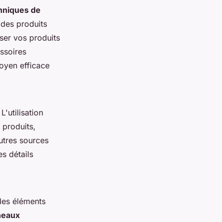
hniques de
 des produits
oser vos produits
ssoires
oyen efficace
L'utilisation
 produits,
utres sources
s détails
 des éléments
neaux