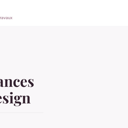
ravaux
dances
esign