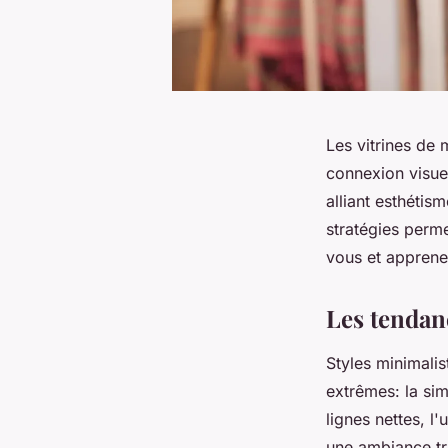
Les vitrines de 
connexion visuel
alliant esthétis
stratégies perme
vous et apprenez
Les tendan
Styles minimalis
extrêmes: la sim
lignes nettes, l
une ambiance tr