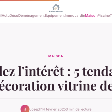
l
Actu
Déco
Déménagement
Équipement
Immo
Jardin
Maison
Piscine
T
MAISON
lez l'intérêt : 5 ten
écoration vitrine d
Joseph
14 février 2025
3 min de lecture
J