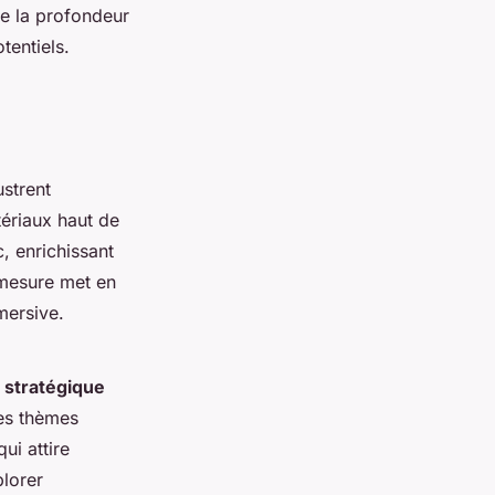
de la profondeur
otentiels.
ustrent
tériaux haut de
, enrichissant
r mesure met en
mersive.
n stratégique
des thèmes
ui attire
plorer